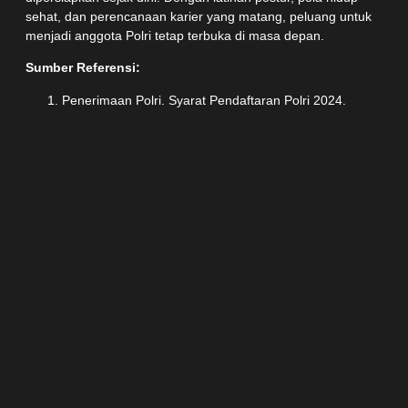
sehat, dan perencanaan karier yang matang, peluang untuk
menjadi anggota Polri tetap terbuka di masa depan.
Sumber Referensi:
Penerimaan Polri. Syarat Pendaftaran Polri 2024.
https://penerimaan.polri.go.id
Kementerian Kesehatan RI. Panduan Kesehatan
Remaja dan Pertumbuhan Fisik.
Polri.go.id. Informasi Rekrutmen dan Ketentuan
Administrasi Calon Anggota Polri.
P
Rogram Premium Tes
PO
LRI Di Bimbel
JadiPOLISI
“Kami Bantu, Kami
Pandu, Kami Bimbing
Sampai Amazing!”