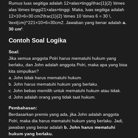
Rumus luas segitiga adalah 12×alas×tinggi\frac{1}{2} \times
alas \times tinggi21​×alas×tinggi. Maka, luas segitiga adalah
12×10×6=30 cm2\frac{1}{2} \times 10 \times 6 = 30 \,
\text{cm}^221​×10×6=30cm2. Jawaban yang benar adalah
a.
30 cm²
.
Contoh Soal Logika
Soal:
Jika semua anggota Polri harus mematuhi hukum yang
berlaku, dan John adalah anggota Polri, maka apa yang bisa
kita simpulkan?
a. John tidak harus mematuhi hukum.
b. John harus mematuhi hukum yang berlaku.
c. John bebas memilih untuk mematuhi hukum atau tidak.
d. John adalah orang yang tidak taat hukum.
Pembahasan:
Berdasarkan premis yang ada, jika John adalah anggota
Polri, maka dia harus mematuhi hukum yang berlaku. Jadi,
jawaban yang benar adalah
b. John harus mematuhi
hukum yang berlaku.