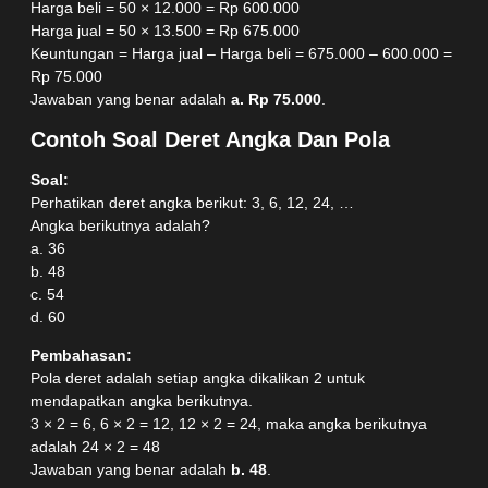
Harga beli = 50 × 12.000 = Rp 600.000
Harga jual = 50 × 13.500 = Rp 675.000
Keuntungan = Harga jual – Harga beli = 675.000 – 600.000 =
Rp 75.000
Jawaban yang benar adalah
a. Rp 75.000
.
Contoh Soal Deret Angka Dan Pola
Soal:
Perhatikan deret angka berikut: 3, 6, 12, 24, …
Angka berikutnya adalah?
a. 36
b. 48
c. 54
d. 60
Pembahasan:
Pola deret adalah setiap angka dikalikan 2 untuk
mendapatkan angka berikutnya.
3 × 2 = 6, 6 × 2 = 12, 12 × 2 = 24, maka angka berikutnya
adalah 24 × 2 = 48
Jawaban yang benar adalah
b. 48
.