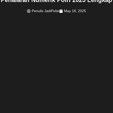
Penulis JadiPolisi
May 18, 2025