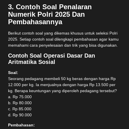
3. Contoh Soal Penalaran
Numerik Polri 2025 Dan
Pembahasannya
Berikut contoh soal yang dikemas khusus untuk seleksi Polri
2025. Setiap contoh soal dilengkapi pembahasan agar kamu
memahami cara penyelesaian dan trik yang bisa digunakan.
Contoh Soal Operasi Dasar Dan
Aritmatika Sosial
Soal:
Seorang pedagang membeli 50 kg beras dengan harga Rp
12.000 per kg. Ia menjualnya dengan harga Rp 13.500 per
kg. Berapa keuntungan yang diperoleh pedagang tersebut?
a. Rp 75.000
b. Rp 80.000
c. Rp 85.000
d. Rp 90.000
Pembahasan: