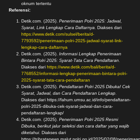
oknum tertentu
Referensi:
Detik.com. (2025).
Penerimaan Polri 2025: Jadwal,
Syarat, Link Lengkap Cara Daftarnya
. Diakses dari
https://www.detik.com/sulsel/berita/d-
7793592/penerimaan-polri-2025-jadwal-syarat-link-
lengkap-cara-daftarnya
Detik.com. (2025).
Informasi Lengkap Penerimaan
Bintara Polri 2025: Syarat-Tata Cara Pendaftaran
.
Diakses dari
https://www.detik.com/bali/berita/d-
7768552/informasi-lengkap-penerimaan-bintara-polri-
2025-syarat-tata-cara-pendaftaran
Detik.com. (2025).
Pendaftaran Polri 2025 Dibuka! Cek
Syarat, Jadwal, dan Cara Pendaftaran Lengkap
.
Diakses dari
https://fahum.umsu.ac.id/info/pendaftaran-
polri-2025-dibuka-cek-syarat-jadwal-dan-cara-
pendaftaran-lengkap/
Detik.com. (2025).
Penerimaan Polri 2025 Resmi
Dibuka, berikut jalur seleksi dan cara daftar yang wajib
diketahui
. Diakses dari
https://tribratanews.malut.polri.go.id/2025/02/08/penerimaa