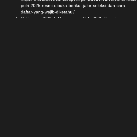
polri-2025-resmi-dibuka-berikut-jalur-seleksi-dan-cara-
daftar-yang-wajib-diketahui/
Detik.com. (2025).
Penerimaan Polri 2025 Resmi
Dibuka, Ini Jalur Seleksi, Cara Daftar, dan Jadwalnya
.
Diakses dari
https://mediahub.polri.go.id/en/image/detail/140902-
penerimaan-polri-2025-resmi-dibuka-ini-jalur-seleksi-
cara-daftar-dan-jadwalnya
P
Rogram Premium Tes
PO
LRI Di Bimbel
JadiPOLISI
“Kami Bantu, Kami
Pandu, Kami Bimbing
Sampai Amazing!”