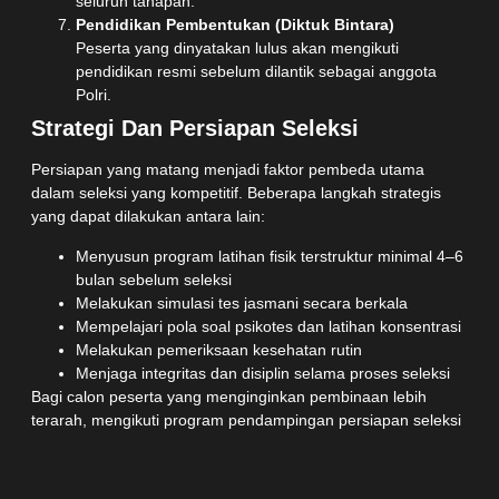
seluruh tahapan.
Pendidikan Pembentukan (Diktuk Bintara)
Peserta yang dinyatakan lulus akan mengikuti
pendidikan resmi sebelum dilantik sebagai anggota
Polri.
Strategi Dan Persiapan Seleksi
Persiapan yang matang menjadi faktor pembeda utama
dalam seleksi yang kompetitif. Beberapa langkah strategis
yang dapat dilakukan antara lain:
Menyusun program latihan fisik terstruktur minimal 4–6
bulan sebelum seleksi
Melakukan simulasi tes jasmani secara berkala
Mempelajari pola soal psikotes dan latihan konsentrasi
Melakukan pemeriksaan kesehatan rutin
Menjaga integritas dan disiplin selama proses seleksi
Bagi calon peserta yang menginginkan pembinaan lebih
terarah, mengikuti program pendampingan persiapan seleksi
dapat menjadi pilihan. Salah satu lembaga yang berfokus
pada pembinaan calon anggota Polri adalah
jadipolisi
, yang
menyediakan pelatihan fisik terukur, simulasi tes, pembinaan