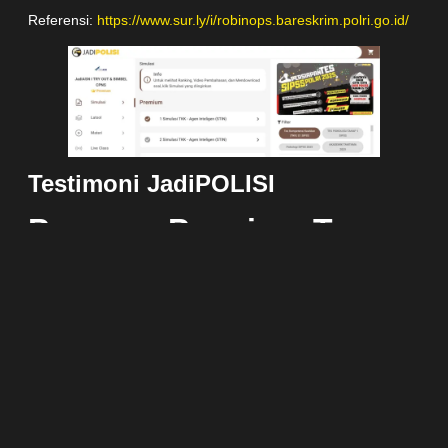
Referensi:
https://www.sur.ly/i/robinops.bareskrim.polri.go.id/
Testimoni Jadi
POLISI
Program Premium Tes
PO
LRI Di Bimbel
JadiPOLISI
“Kami Bantu, Kami
Pandu, Kami Bimbing
Sampai Amazing!”