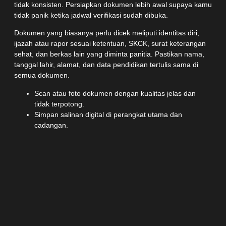
tidak konsisten. Persiapkan dokumen lebih awal supaya kamu
tidak panik ketika jadwal verifikasi sudah dibuka.
Dokumen yang biasanya perlu dicek meliputi identitas diri,
ijazah atau rapor sesuai ketentuan, SKCK, surat keterangan
sehat, dan berkas lain yang diminta panitia. Pastikan nama,
tanggal lahir, alamat, dan data pendidikan tertulis sama di
semua dokumen.
Scan atau foto dokumen dengan kualitas jelas dan
tidak terpotong.
Simpan salinan digital di perangkat utama dan
cadangan.
Cek kembali masa berlaku dokumen yang memiliki
tanggal kedaluwarsa.
Ikuti format unggahan sesuai instruksi pada laman
penerimaan resmi.
Jika ada data yang berbeda, urus koreksi sebelum masa
pendaftaran terlalu dekat. Waktu yang kamu hemat dari
administrasi bisa dipakai untuk latihan fisik, belajar akademik,
dan menjaga kondisi kesehatan.